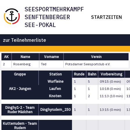
SEESPORTMEHRKAMPF
SENFTENBERGER
STARTZEITEN
SEE-POKAL
zur Teilnehmerliste
AK
Name
Vorname
Verein
2
Rosenberg
Ted
Potsdamer Seesportclub e.V.
Gruppe
Station
Runde
Bahn
Vorbereitung
Wurfleine
1
5
09:15 (0 min)
09
AK2 - Jungen
Laufen
1
1
10:18 (0 min)
10
Knoten
1
2
11:13 (10 min)
11
Dinghy1-2 - Team
Dinghyrudern_250
1
1
13:15 (0 min)
13
Ruder Mädchen
Kutterrudern - Team
Rudern